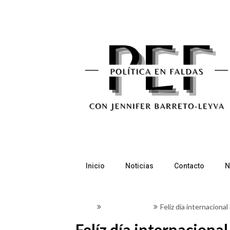
Skip
to
content
Inicio
Noticias
Contacto
N
Home
Batalla cultural
Felíz día internaciona
Felíz día internaciona