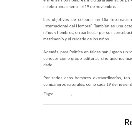
celebra anualmente el 19 de noviembre.
Los objetivos de celebrar un Día Internacion
Internacional del Hombre”. También es una ocasi
niños y hombres, en particular por sus contribucion
matrimonio y el cuidado de los niños.
Además, para Política en faldas han jugado un 
conocer como grupo editorial, sino quienes m
dado.
Por todos esos hombres extraordinarios, tan 
compañeros naturales, como cada 19 de noviembr
Tags:
buenvivir
,
diadelhombre
,
diainternacion
R