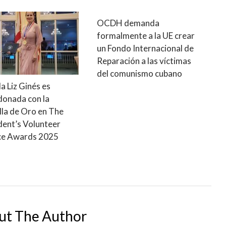
OCDH demanda
formalmente a la UE crear
un Fondo Internacional de
Reparación a las víctimas
del comunismo cubano
a Liz Ginés es
donada con la
la de Oro en The
dent’s Volunteer
ce Awards 2025
ut The Author