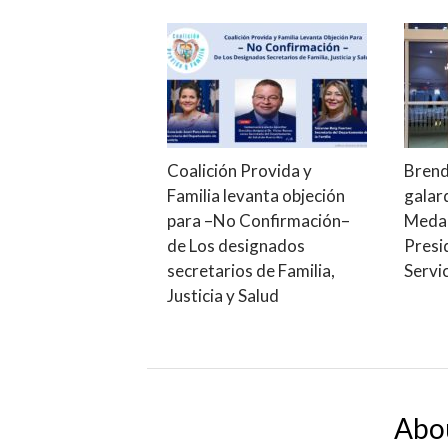
Coalición Provida y
Brend
Familia levanta objeción
galar
para –No Confirmación–
Medal
de Los designados
Presi
secretarios de Familia,
Servi
Justicia y Salud
Abo