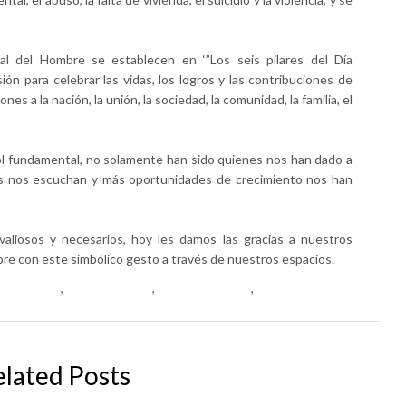
al del Hombre se establecen en ‘”Los seis pilares del Día
ón para celebrar las vidas, los logros y las contribuciones de
es a la nación, la unión, la sociedad, la comunidad, la familia, el
rol fundamental, no solamente han sido quienes nos han dado a
ás nos escuchan y más oportunidades de crecimiento nos han
valiosos y necesarios, hoy les damos las gracias a nuestros
e con este simbólico gesto a través de nuestros espacios.
aldelhombre
,
noalfeminismo
,
politicaenfaldas
,
valores
elated Posts