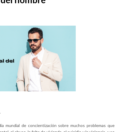

día mundial de concientización sobre muchos problemas que
al, el abuso, la falta de vivienda, el suicidio y la violencia, y se