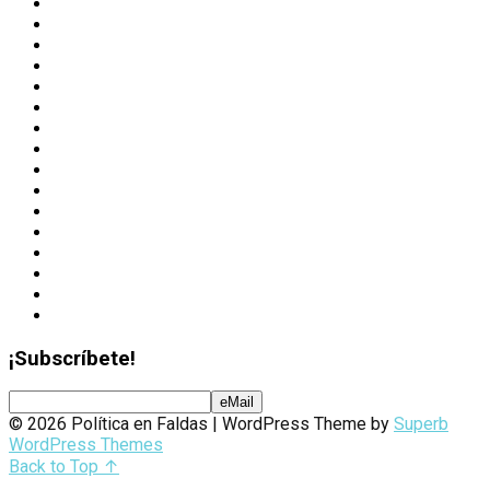
Libertad de expresión
Libertad religiosa
México
Mujeres de valor
Mujeres virtuosas
Nuestra revista
Opinión
Palestina
Provida
Puerto Rico
Reconocimientos
Religión
Trata humana
Uncategorized
Valores
Visión 2045
¡Subscríbete!
© 2026 Política en Faldas
| WordPress Theme by
Superb
WordPress Themes
Back to Top ↑