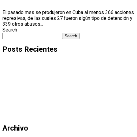
El pasado mes se produjeron en Cuba al menos 366 acciones
represivas, de las cuales 27 fueron algún tipo de detención y
339 otros abusos...
Search
Search
Posts Recientes
Al menos 356 acciones represivas en Cuba en julio y
operativos policiales masivos
Política en faldas radio, la nueva apuesta del grupo
editorial Política en faldas
Casi dos mil acciones represivas en el primer semestre
de 2026 en Cuba, cinco años después del 11J
Deportaciones en EEUU: las cifras récord que toda
familia migrante debe conocer
Magali Martowicz renuncia al comité internacional de
las Olimpiadas
Archivo