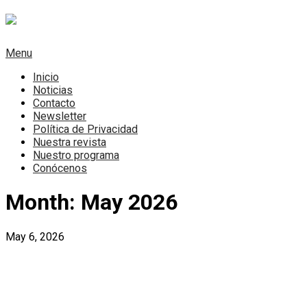
Skip
to
content
Menu
Inicio
Noticias
Contacto
Newsletter
Política de Privacidad
Nuestra revista
Nuestro programa
Conócenos
Month:
May 2026
May 6, 2026
Régimen cubano se envalentona y
reprime más ante indiferencia de la
Unión Europea, denuncia el OCDH