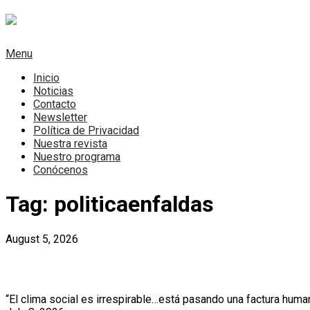
Skip
to
content
Menu
Inicio
Noticias
Contacto
Newsletter
Política de Privacidad
Nuestra revista
Nuestro programa
Conócenos
Tag:
politicaenfaldas
August 5, 2026
Al menos 356 acciones represivas en Cub
“El clima social es irrespirable…está pasando una factura huma