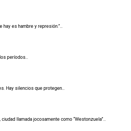
años después del 11J
 hay es hambre y represión.”...
os períodos...
e 19,000 niñas
es. Hay silencios que protegen...
 Weston puesto 4
, ciudad llamada jocosamente como “Westonzuela”...