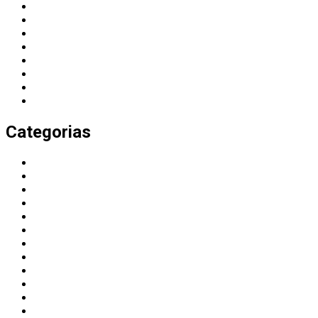
August 2025
July 2025
June 2025
May 2025
February 2025
December 2024
November 2024
October 2024
Categorias
Agenda 2030
Alienación parental
Batalla cultural
Borrado de las mujeres
Buen vivir
Católicos
Chile
Colombia
Comunicados de prensa
Conflictos bélicos
Cristianos
Cuba