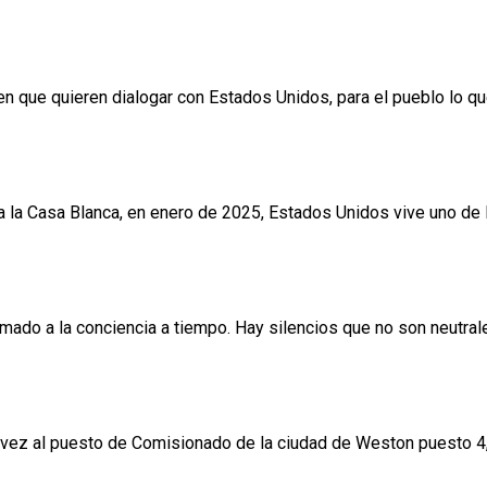
primer semestre de 2026 en Cuba, cinco 
n que quieren dialogar con Estados Unidos, para el pueblo lo que
d que toda familia migrante debe conocer
la Casa Blanca, en enero de 2025, Estados Unidos vive uno de l
costó la infancia y la inocencia de más d
lamado a la conciencia a tiempo. Hay silencios que no son neutral
l puesto de Comisionado de la Ciudad de
 vez al puesto de Comisionado de la ciudad de Weston puesto 4