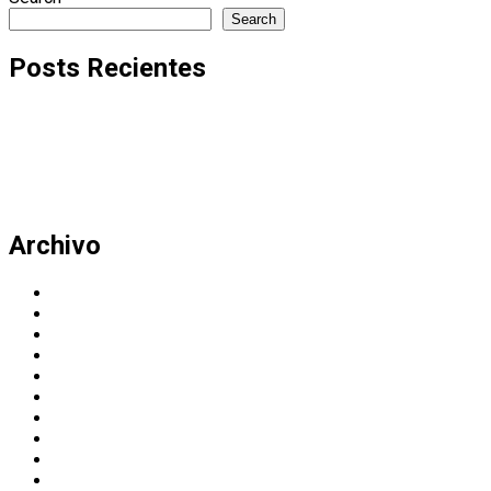
pagination
Search
Posts Recientes
Al menos 356 acciones represivas en Cuba en julio y ope
Política en faldas radio, la nueva apuesta del grupo editor
Casi dos mil acciones represivas en el primer semestre
Deportaciones en EEUU: las cifras récord que toda famil
Magali Martowicz renuncia al comité internacional de las
Archivo
August 2026
July 2026
June 2026
May 2026
April 2026
March 2026
February 2026
November 2025
October 2025
September 2025