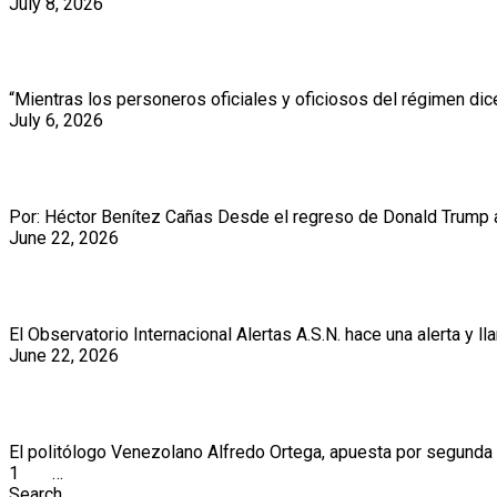
July 8, 2026
Casi dos mil acciones represivas en el 
“Mientras los personeros oficiales y oficiosos del régimen dice
July 6, 2026
Deportaciones en EEUU: las cifras récor
Por: Héctor Benítez Cañas Desde el regreso de Donald Trump a 
June 22, 2026
Cuando proteger la imagen institucional 
El Observatorio Internacional Alertas A.S.N. hace una alerta y l
June 22, 2026
Alfredo Ortega, se lanza a conquistar e
El politólogo Venezolano Alfredo Ortega, apuesta por segunda
Posts
1
2
3
…
9
Search