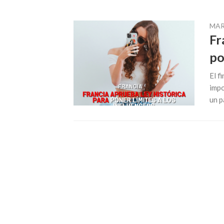
MAR
Fr
po
El f
impo
un p