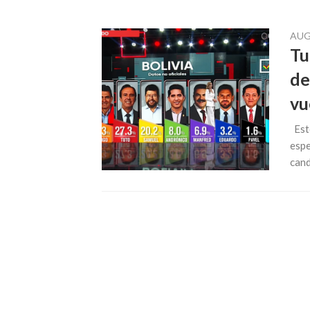
AUG
Tu
de
vu
Este
espe
cand