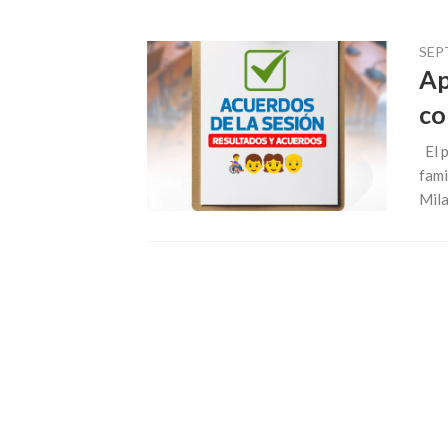
SEP
Ap
co
El p
fami
Mila